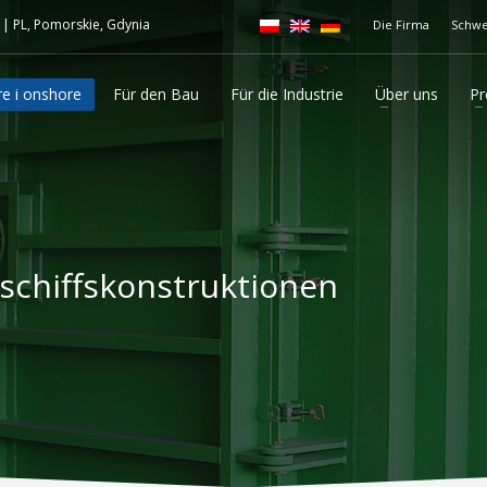
|
PL, Pomorskie, Gdynia
Die Firma
Schwe
re i onshore
Für den Bau
Für die Industrie
Über uns
Pr
schiffskonstruktionen