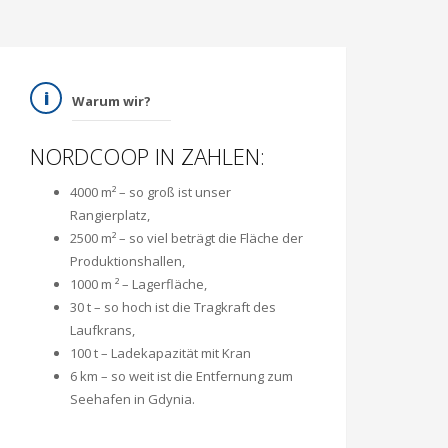
Warum wir?
NORDCOOP IN ZAHLEN:
4000 m² – so groß ist unser
Rangierplatz,
2500 m² – so viel beträgt die Fläche der
Produktionshallen,
1000 m ² – Lagerfläche,
30 t – so hoch ist die Tragkraft des
Laufkrans,
100 t – Ladekapazität mit Kran
6 km – so weit ist die Entfernung zum
Seehafen in Gdynia.