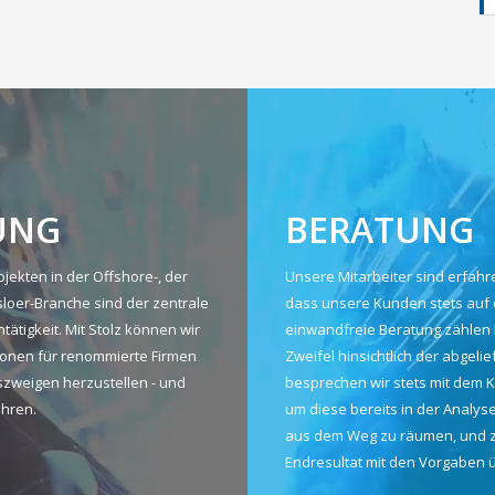
UNG
BERATUNG
jekten in der Offshore-, der
Unsere Mitarbeiter sind erfahr
sloer-Branche sind der zentrale
dass unsere Kunden stets auf 
tätigkeit. Mit Stolz können wir
einwandfreie Beratung zählen
ionen für renommierte Firmen
Zweifel hinsichtlich der abgeli
szweigen herzustellen - und
besprechen wir stets mit dem K
ahren.
um diese bereits in der Analys
aus dem Weg zu räumen, und z
Endresultat mit den Vorgaben 