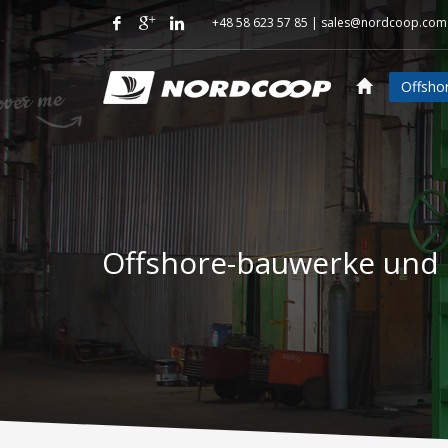
+48 58 623 57 85 |
sales@nordcoop.com
Offsho
Offshore-bauwerke und 