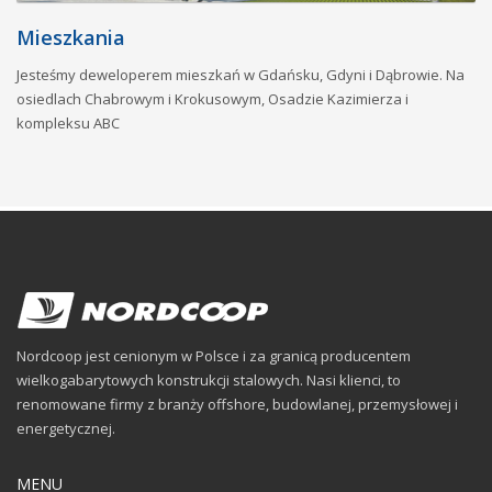
Mieszkania
Jesteśmy deweloperem mieszkań w Gdańsku, Gdyni i Dąbrowie. Na
osiedlach Chabrowym i Krokusowym, Osadzie Kazimierza i
kompleksu ABC
Nordcoop jest cenionym w Polsce i za granicą producentem
wielkogabarytowych konstrukcji stalowych. Nasi klienci, to
renomowane firmy z branży offshore, budowlanej, przemysłowej i
energetycznej.
MENU