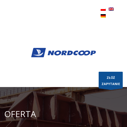
+48 58 623 57 85 |
sales@nordcoop.com
|
PL,
Pomorskie, Gdynia
ZŁÓŻ
ZAPYTANIE
OFERTA