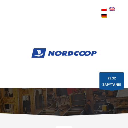
+48 58 623 57 85 |
sales@nordcoop.com
|
PL,
Pomorskie, Gdynia
ZŁÓŻ
ZAPYTANIE