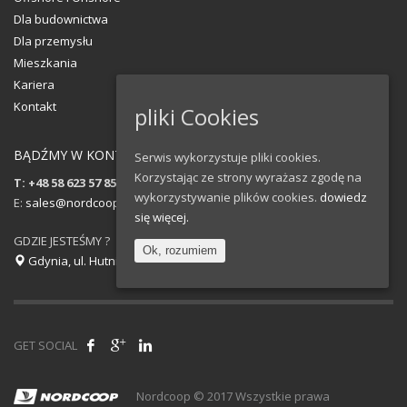
Dla budownictwa
Dla przemysłu
Mieszkania
Kariera
Kontakt
pliki Cookies
BĄDŹMY W KONTAKCIE!
Serwis wykorzystuje pliki cookies.
Korzystając ze strony wyrażasz zgodę na
T: +48 58 623 57 85
wykorzystywanie plików cookies.
dowiedz
E:
sales@nordcoop.com
się więcej.
GDZIE JESTEŚMY ?
Ok, rozumiem
Gdynia, ul. Hutnicza 40, Polska
GET SOCIAL
Nordcoop © 2017 Wszystkie prawa