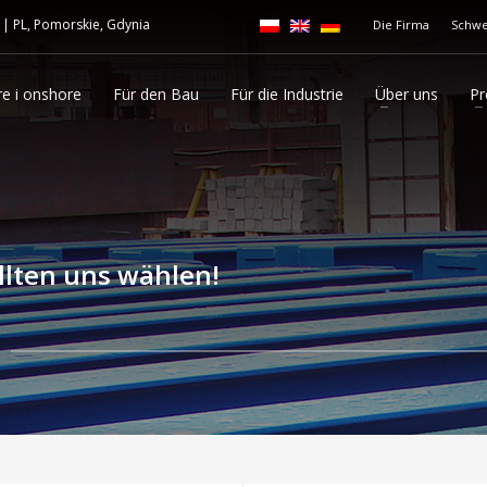
|
PL, Pomorskie, Gdynia
Die Firma
Schwe
re i onshore
Für den Bau
Für die Industrie
Über uns
Pr
ollten uns wählen!