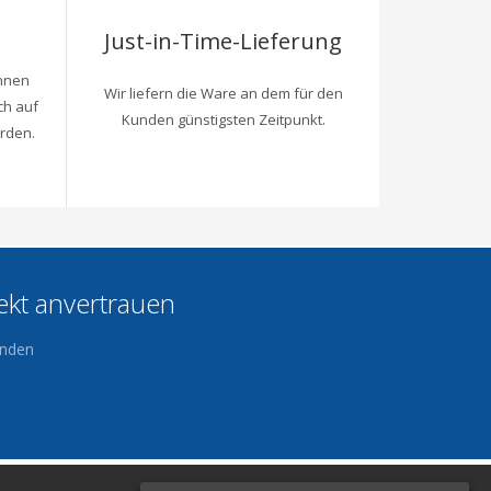
Just-in-Time-Lieferung
önnen
Wir liefern die Ware an dem für den
ch auf
Kunden günstigsten Zeitpunkt.
rden.
ekt anvertrauen
enden