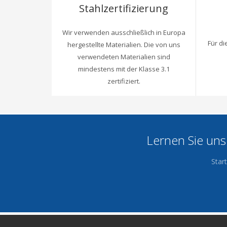
Stahlzertifizierung
Wir verwenden ausschließlich in Europa
Für di
hergestellte Materialien. Die von uns
verwendeten Materialien sind
mindestens mit der Klasse 3.1
zertifiziert.
Lernen Sie uns
Star