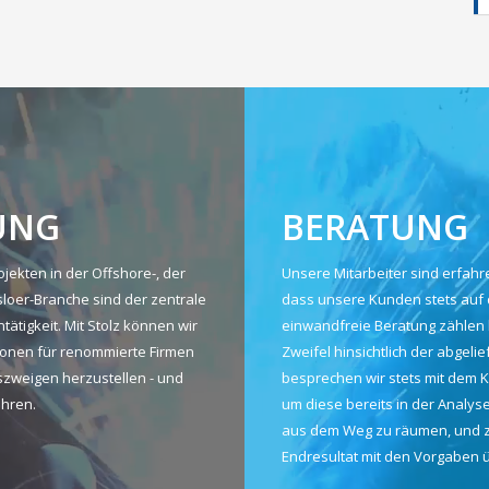
UNG
BERATUNG
jekten in der Offshore-, der
Unsere Mitarbeiter sind erfahr
sloer-Branche sind der zentrale
dass unsere Kunden stets auf 
tätigkeit. Mit Stolz können wir
einwandfreie Beratung zählen
ionen für renommierte Firmen
Zweifel hinsichtlich der abgeli
szweigen herzustellen - und
besprechen wir stets mit dem K
ahren.
um diese bereits in der Analys
aus dem Weg zu räumen, und z
Endresultat mit den Vorgaben 