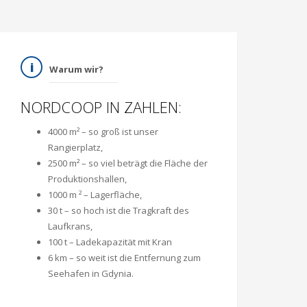
Warum wir?
NORDCOOP IN ZAHLEN:
4000 m² – so groß ist unser
Rangierplatz,
2500 m² – so viel beträgt die Fläche der
Produktionshallen,
1000 m ² – Lagerfläche,
30 t – so hoch ist die Tragkraft des
Laufkrans,
100 t – Ladekapazität mit Kran
6 km – so weit ist die Entfernung zum
Seehafen in Gdynia.