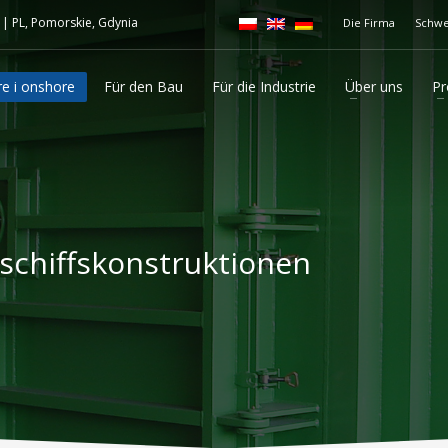
|
PL, Pomorskie, Gdynia
Die Firma
Schwe
re i onshore
Für den Bau
Für die Industrie
Über uns
Pr
schiffskonstruktionen