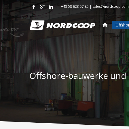
+48 58 623 57 85 |
sales@nordcoop.com
Offsho
Offshore-bauwerke und 