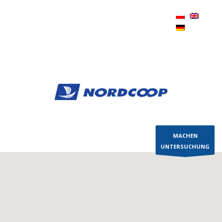
+48 58 623 57 85 |
sales@nordcoop.com
|
PL,
Pomorskie, Gdynia
MACHEN
UNTERSUCHUNG