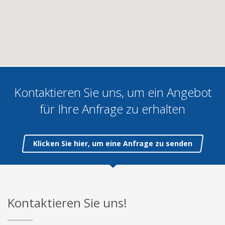
Kontaktieren Sie uns, um ein Angebot
für Ihre Anfrage zu erhalten
Klicken Sie hier, um eine Anfrage zu senden
T: 58 623 57 85
Kontaktieren Sie uns!
E:
sales@nordcoop.com