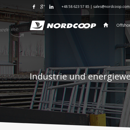
+48 58 623 57 85 |
sales@nordcoop.com
Offsho
Industrie und energiew