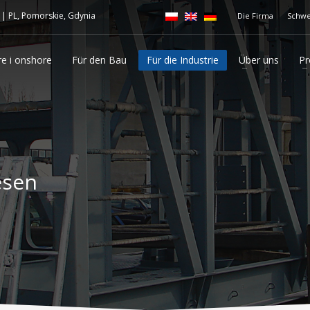
|
PL, Pomorskie, Gdynia
Die Firma
Schwe
re i onshore
Für den Bau
Für die Industrie
Über uns
Pr
esen