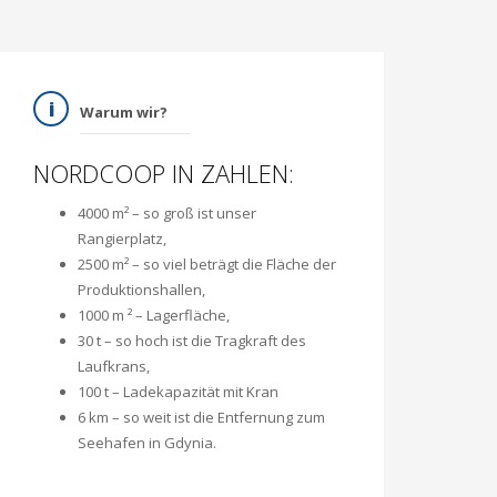
Warum wir?
NORDCOOP IN ZAHLEN:
4000 m² – so groß ist unser
Rangierplatz,
2500 m² – so viel beträgt die Fläche der
Produktionshallen,
1000 m ² – Lagerfläche,
30 t – so hoch ist die Tragkraft des
Laufkrans,
100 t – Ladekapazität mit Kran
6 km – so weit ist die Entfernung zum
Seehafen in Gdynia.